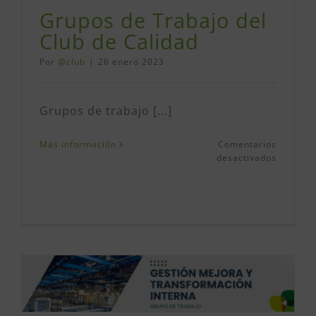
Grupos de Trabajo del
Club de Calidad
Por
@club
|
26 enero 2023
Grupos de trabajo [...]
Más información
Comentarios
en
desactivados
Grupos
de
Trabajo
del
Club
de
Calidad