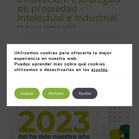
de propiedad
intelectual e industrial
Por
@club
|
10 febrero 2026
GRUPO DE TRABAJO [...]
Utilizamos cookies para ofrecerte la mejor
experiencia en nuestra web.
Más información
0
Puedes aprender más sobre qué cookies
utilizamos o desactivarlas en los
ajustes
.
Aceptar
Rechazar
Ajustes