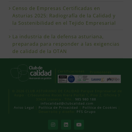
Censo de Empresas Certificadas en
Asturias 2025: Radiografía de la Calidad y
la Sostenibilidad en el Tejido Empresarial
La industria de la defensa asturiana,
preparada para responder a las exigencias
de calidad de la OTAN
Certificaciones
Promotores
© 2026 CLUB ASTURIANO DE CALIDAD Parque Empresarial de
Asipo · C/Secundino Roces Riera Portal 1, Piso 2, Oficina 3
33428 Llanera · Tlfn.:
985 980 188
·
infocalidad@clubcalidad.com
Aviso Legal
|
Política de Privacidad
|
Política de Cookies
|
Desarrollo y diseño:
PFS Grupo
Instagram
LinkedIn
YouTube