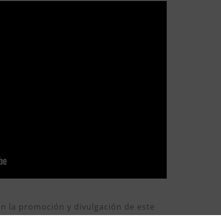
n la promoción y divulgación de este
ido dar un paso más y adherirnos