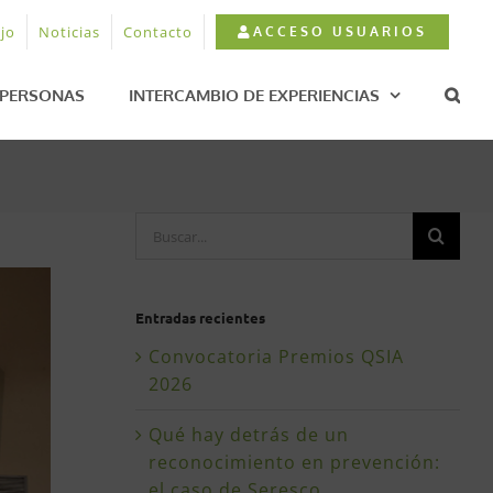
jo
Noticias
Contacto
ACCESO USUARIOS
PERSONAS
INTERCAMBIO DE EXPERIENCIAS
Buscar:
Entradas recientes
Convocatoria Premios QSIA
2026
Qué hay detrás de un
reconocimiento en prevención:
el caso de Seresco