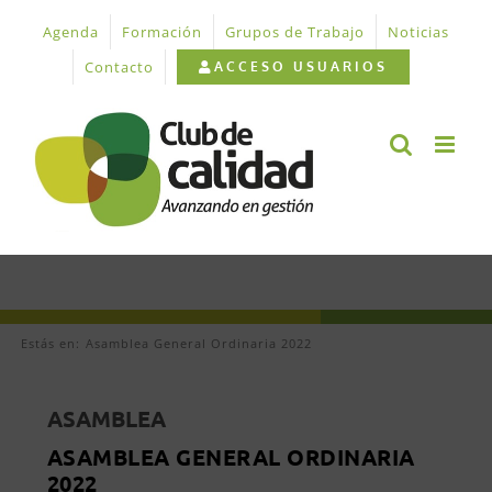
Saltar
Agenda
Formación
Grupos de Trabajo
Noticias
al
contenido
Contacto
ACCESO USUARIOS
Estás en:
Asamblea General Ordinaria 2022
ASAMBLEA
ASAMBLEA GENERAL ORDINARIA
2022