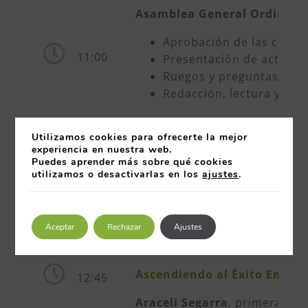
Asamblea General Ordinaria 
Aprobación de las cuent
11:00
Presentación de activida
Ruegos y preguntas.
Redacción, lectura y apr
Utilizamos cookies para ofrecerte la mejor
Entrega del Premio CEX Carl
experiencia en nuestra web.
Puedes aprender más sobre qué cookies
12:15
utilizamos o desactivarlas en los
ajustes
.
Entrega el premio: Juan 
Recoge: Andrés Vega, di
Aceptar
Rechazar
Ajustes
Conferencia
Ascendiendo al Éxito Empres
12:45
Araceli Segarra
, primera muj