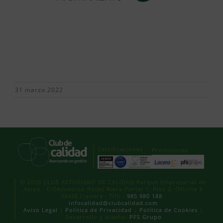
31 marzo 2022
Certificaciones
Promotores
© 2026 CLUB ASTURIANO DE CALIDAD Parque Empresarial de
Asipo · C/Secundino Roces Riera Portal 1, Piso 2, Oficina 3
33428 Llanera · Tlfn.:
985 980 188
·
infocalidad@clubcalidad.com
Aviso Legal
|
Política de Privacidad
|
Política de Cookies
|
Desarrollo y diseño:
PFS Grupo