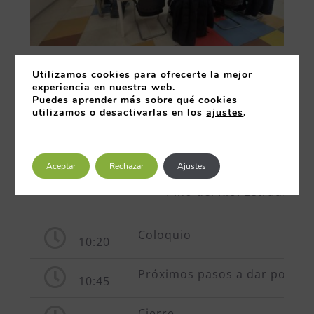
AGENDA
Utilizamos cookies para ofrecerte la mejor
experiencia en nuestra web.
Puedes aprender más sobre qué cookies
Apertura de la reunión y pres
utilizamos o desactivarlas en los
ajustes
.
09:30
09:40
Estrategias de propiedad intel
Aceptar
Rechazar
Ajustes
Pino del Río. Letrada as
Coloquio
10:20
Próximos pasos a dar por el 
10:45
Cierre