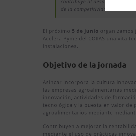
contribuye al desarrollo empres
de la competitividad del sector
El próximo
5 de junio
organizamos j
Acelera Pyme del COIIAS una vita te
instalaciones.
Objetivo de la jornada
Asincar incorpora la cultura innovad
las empresas agroalimentarias med
innovación, actividades de formació
tecnológica y la puesta en valor de
agroalimentarios mediante mediante
Contribuyen a mejorar la rentabilid
mediante el uso de prácticas innov