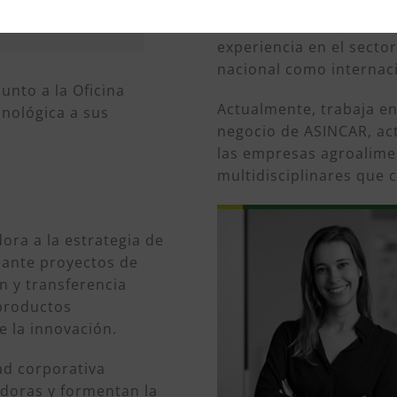
arial y la mejora
Graduada en la Facultad
.
experiencia en el sector
nacional como internac
unto a la Oficina
Actualmente, trabaja e
cnológica a sus
negocio de ASINCAR, a
las empresas agroalimen
multidisciplinares que
ora a la estrategia de
iante proyectos de
n y transferencia
 productos
 la innovación.
ad corporativa
adoras y formentan la