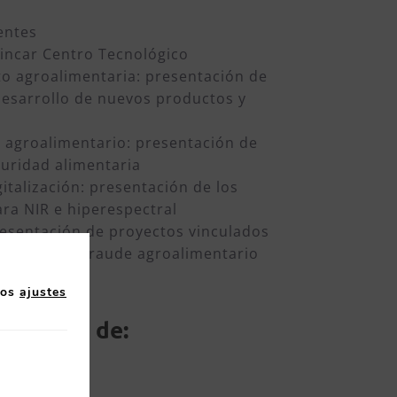
entes
incar Centro Tecnológico
oto agroalimentaria: presentación de
desarrollo de nuevos productos y
o agroalimentario: presentación de
uridad alimentaria
igitalización: presentación de los
ara NIR e hiperespectral
presentación de proyectos vinculados
araíso» y el fraude agroalimentario
los
ajustes
pañados de:
RO