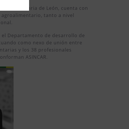
 de Veterinaria de León, cuenta con
 agroalimentario, tanto a nivel
ional.
n el Departamento de desarrollo de
ctuando como nexo de unión entre
tarias y los 38 profesionales
 conforman ASINCAR.