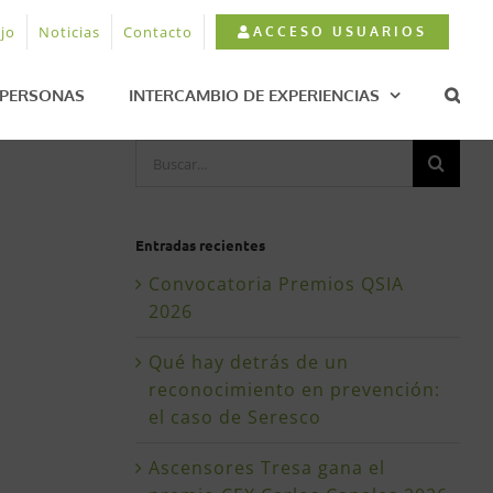
jo
Noticias
Contacto
ACCESO USUARIOS
PERSONAS
INTERCAMBIO DE EXPERIENCIAS
Buscar:
Entradas recientes
Convocatoria Premios QSIA
2026
Qué hay detrás de un
reconocimiento en prevención:
el caso de Seresco
Ascensores Tresa gana el