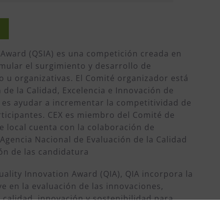
on Award (QSIA) es una competición creada en
mular el surgimiento y desarrollo de
 u organizativas. El Comité organizador está
de la Calidad, Excelencia e Innovación de
 es ayudar a incrementar la competitividad de
articipantes. CEX es miembro del Comité de
se local cuenta con la colaboración de
 Agencia Nacional de Evaluación de la Calidad
ión de las candidatura
ality Innovation Award (QIA), QIA incorpora la
e en la evaluación de las innovaciones,
calidad, innovación y sostenibilidad para
ros. Por este motivo, los premios pasan a