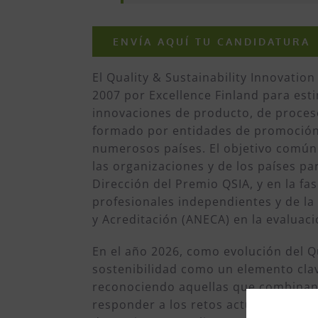
ENVÍA AQUÍ TU CANDIDATURA
El Quality & Sustainability Innovati
2007 por Excellence Finland para esti
innovaciones de producto, de proceso
formado por entidades de promoción 
numerosos países. El objetivo común
las organizaciones y de los países p
Dirección del Premio QSIA, y en la fa
profesionales independientes y de la
y Acreditación (ANECA) en la evaluac
En el año 2026, como evolución del Qu
sostenibilidad como un elemento clav
reconociendo aquellas que combinan 
responder a los retos actuales y futu