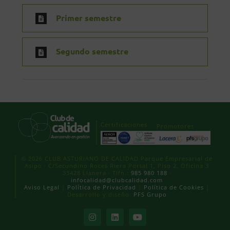
Primer semestre
Segundo semestre
Certificaciones
Promotores
© 2026 CLUB ASTURIANO DE CALIDAD Parque Empresarial de
Asipo · C/Secundino Roces Riera Portal 1, Piso 2, Oficina 3
33428 Llanera · Tlfn.:
985 980 188
·
infocalidad@clubcalidad.com
Aviso Legal
|
Política de Privacidad
|
Política de Cookies
|
Desarrollo y diseño:
PFS Grupo
Instagram
LinkedIn
YouTube