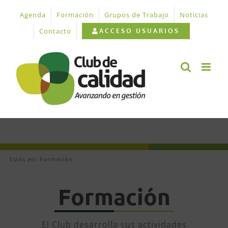
Saltar
Agenda
Formación
Grupos de Trabajo
Noticias
al
contenido
Contacto
ACCESO USUARIOS
Estás en:
Formación
Formación
El Club desarrolla sus actividades