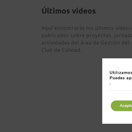
Últimos videos
Aquí encontrarás los últimos vídeos
publicados sobre proyectos, jornad
actividades del área de Gestión del
Club de Calidad.
Utilizamos
Puedes ap
.
Acept