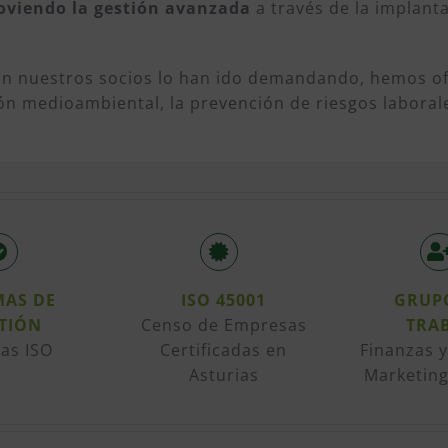
viendo la gestión avanzada
a través de la implant
gún nuestros socios lo han ido demandando, hemos o
tión medioambiental, la prevención de riesgos labora
AS DE
ISO 45001
GRUP
TIÓN
Censo de Empresas
TRA
as ISO
Certificadas en
Finanzas 
Asturias
Marketing