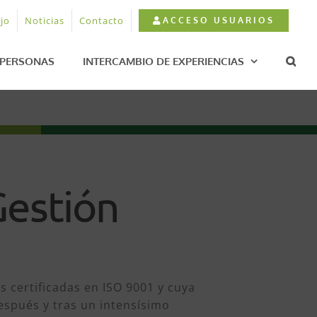
jo
Noticias
Contacto
ACCESO USUARIOS
PERSONAS
INTERCAMBIO DE EXPERIENCIAS
Gestión
s certificadas en ISO 9001 y cuya
después y tras un intensísimo