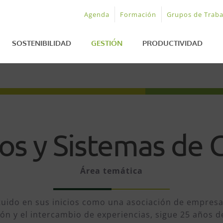
Agenda
Formación
Grupos de Traba
SOSTENIBILIDAD
GESTIÓN
PRODUCTIVIDAD
s y Sistemas de 
Área temática
ituido en sus inicios como una asociación de empresa
ión y el intercambio de experiencias, sigue 25 años 