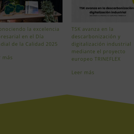
onociendo la excelencia
TSK avanza en la
resarial en el Día
descarbonización y
dial de la Calidad 2025
digitalización industrial
mediante el proyecto
r más
europeo TRINEFLEX
Leer más