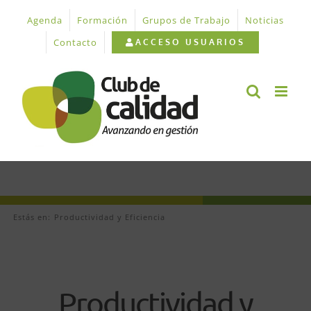
Saltar
Agenda
Formación
Grupos de Trabajo
Noticias
al
contenido
Contacto
ACCESO USUARIOS
Estás en:
Productividad y Eficiencia
Productividad y