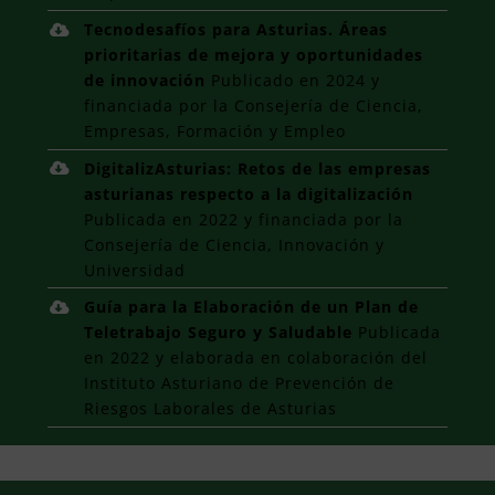
Tecnodesafíos para Asturias. Áreas
prioritarias de mejora y oportunidades
de innovación
Publicado en 2024 y
financiada por la Consejería de Ciencia,
Empresas, Formación y Empleo
DigitalizAsturias: Retos de las empresas
asturianas respecto a la digitalización
Publicada en 2022 y financiada por la
Consejería de Ciencia, Innovación y
Universidad
Guía para la Elaboración de un Plan de
Teletrabajo Seguro y Saludable
Publicada
en 2022 y elaborada en colaboración del
Instituto Asturiano de Prevención de
Riesgos Laborales de Asturias