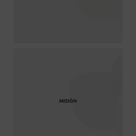
Sostenibilid
Marcar pautas para la generación de
políticas e instrumentos de
promoción de la Sostenibilidad y
Responsabilidad Social
MISIÓN
Promover la sostenibilidad y la
responsabilidad social entre las
organizaciones, identificando y
compartiendo nuevas ideas,
MISIÓN
conocimiento, experiencias y buenas
prácticas y fomentando la
cooperación, la excelencia y la
sostenibilidad.