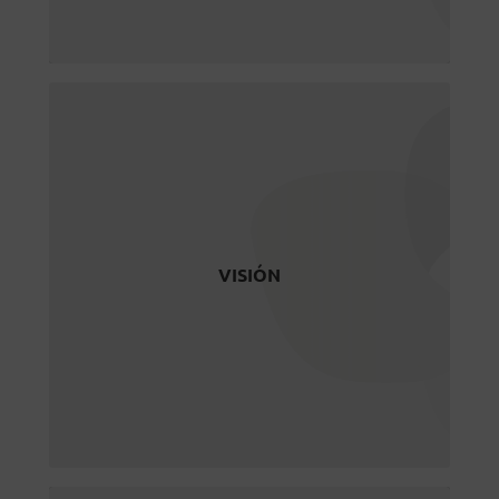
VISIÓN
Ser la referencia para personas y
organizaciones en el ámbito de la
VISIÓN
Sostenibilidad y Responsabilidad
Social