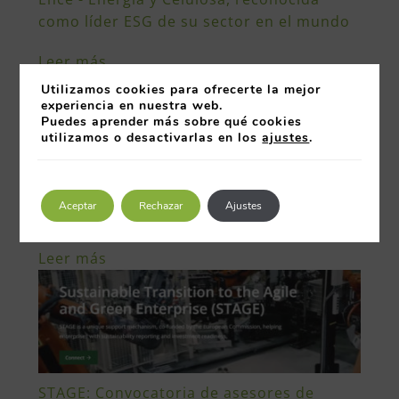
como líder ESG de su sector en el mundo
Leer más
Utilizamos cookies para ofrecerte la mejor
experiencia en nuestra web.
Puedes aprender más sobre qué cookies
utilizamos o desactivarlas en los
ajustes
.
Máster de formación Permanente
Aceptar
Rechazar
Ajustes
Sostenibilidad Corporativa
Leer más
STAGE: Convocatoria de asesores de