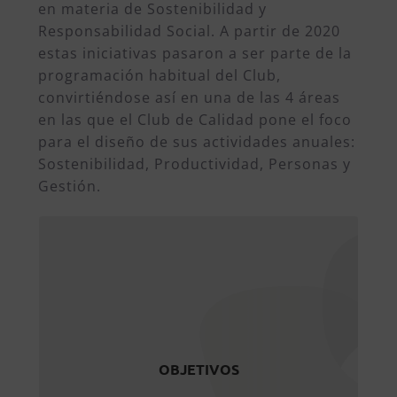
en materia de Sostenibilidad y
Responsabilidad Social. A partir de 2020
estas iniciativas pasaron a ser parte de la
programación habitual del Club,
convirtiéndose así en una de las 4 áreas
en las que el Club de Calidad pone el foco
para el diseño de sus actividades anuales:
Sostenibilidad, Productividad, Personas y
Gestión.
Objetivos
Ser un foro de debate sobre
Sostenibilidad y Responsabilidad
Social
Reflexionar y dar a conocer las
OBJETIVOS
iniciativas existentes en materia de