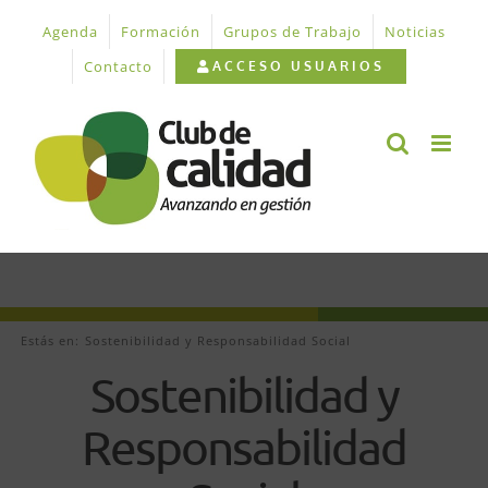
Saltar
Agenda
Formación
Grupos de Trabajo
Noticias
al
contenido
Contacto
ACCESO USUARIOS
Estás en:
Sostenibilidad y Responsabilidad Social
Sostenibilidad y
Responsabilidad