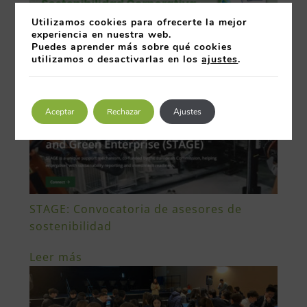
Utilizamos cookies para ofrecerte la mejor
experiencia en nuestra web.
Puedes aprender más sobre qué cookies
Máster de formación Permanente
utilizamos o desactivarlas en los
ajustes
.
Sostenibilidad Corporativa
Leer más
Aceptar
Rechazar
Ajustes
STAGE: Convocatoria de asesores de
sostenibilidad
Leer más