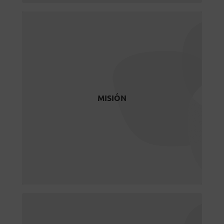
MISIÓN
Promover la sostenibilidad y la
responsabilidad social entre las
organizaciones, identificando y
compartiendo nuevas ideas,
MISIÓN
conocimiento, experiencias y buenas
prácticas y fomentando la
cooperación, la excelencia y la
sostenibilidad.