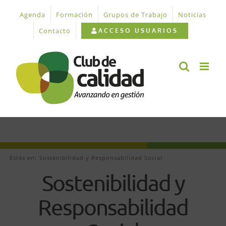
Saltar
Agenda
Formación
Grupos de Trabajo
Noticias
al
contenido
Contacto
ACCESO USUARIOS
Estás en:
Sostenibilidad y Responsabilidad Social
Sostenibilidad y
Responsabilidad