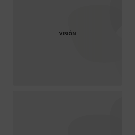
VISIÓN
Ser la referencia para personas y
organizaciones en el ámbito de la
VISIÓN
Sostenibilidad y Responsabilidad
Social
VALORES