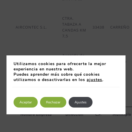
CTRA.
TABAZA A
AIRCONTEC S.L.
33438
CARREÑO
CANDAS KM
7,5
Avenida de
ALAS IBERIA SLU
Laviana
33900
Langreo
Utilizamos cookies para ofrecerte la mejor
s/n- CIAÑO
experiencia en nuestra web.
Puedes aprender más sobre qué cookies
ALGEPOSA
utilizamos o desactivarlas en los
ajustes
.
Edificio La
ASTURIAS SL
Sirena s/n -
(ACTIVIDADES
33212
GIJÓN
Puerto de
GENERALES
EL MUSEL
PORTUARIAS)
Aceptar
Rechazar
Ajustes
Nombre Empresa
Dirección
C.P.
Municipio