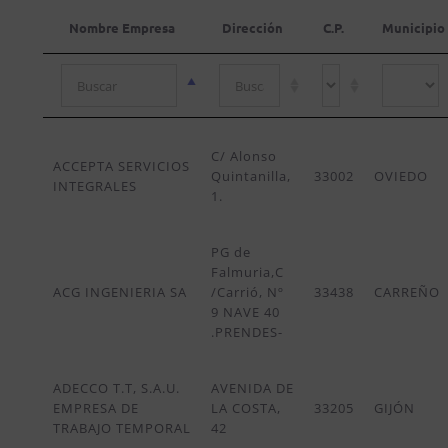
Nombre Empresa
Dirección
C.P.
Municipio
C/ Alonso
ACCEPTA SERVICIOS
Quintanilla,
33002
OVIEDO
INTEGRALES
1.
PG de
Falmuria,C
ACG INGENIERIA SA
/Carrió, Nº
33438
CARREÑO
9 NAVE 40
.PRENDES-
ADECCO T.T, S.A.U.
AVENIDA DE
EMPRESA DE
LA COSTA,
33205
GIJÓN
TRABAJO TEMPORAL
42