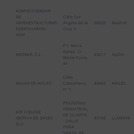
ADMINISTRADOR
DE
Calle Sor
INFRAESTRUCTURAS
Ángela de la
28020
Madrid
FERROVIARIAS-
Cruz 3
ADIF
P.I. Mora
Garay, C/
ADOBER, S.L.
33211
GIJÓN
Marie Curie,
41
Calle
AGUAS DE AVILÉS
Cabruñana,
33402
AVILÉS
nº 1
POLÍGONO
INDUSTRIAL
AIR LIQUIDE
DE SILVOTA
IBÉRICA DE GASES
33192
LLANERA
- CALLE
SLU
PEÑA
SANTA, 69