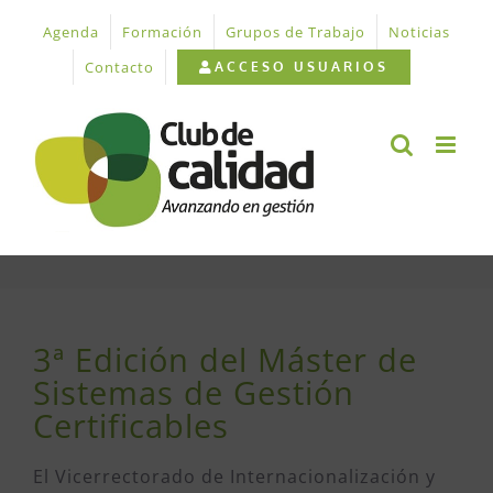
Saltar
Agenda
Formación
Grupos de Trabajo
Noticias
al
contenido
Contacto
ACCESO USUARIOS
3ª Edición del Máster de
Sistemas de Gestión
Certificables
El Vicerrectorado de Internacionalización y