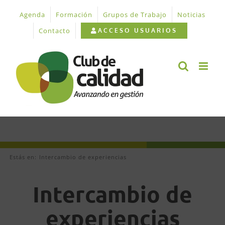
Saltar
Agenda
Formación
Grupos de Trabajo
Noticias
al
contenido
Contacto
ACCESO USUARIOS
Estás en:
Intercambio de experiencias
Intercambio de
experiencias