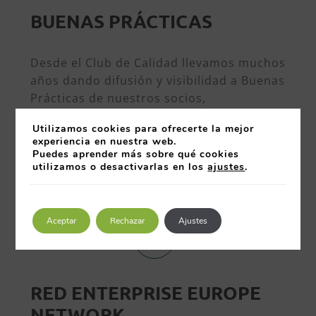
BUENAS PRÁCTICAS
Desde el Club de Calidad llevamos muchos
años dando difusión y visibilidad a Buenas
Prácticas de nuestros socios,
promoviendo la conexión y conocimiento
Utilizamos cookies para ofrecerte la mejor
entre personas y el organizaciones del
experiencia en nuestra web.
Club.
Puedes aprender más sobre qué cookies
utilizamos o desactivarlas en los
ajustes
.
MÁS INFORMACIÓN Y NOTICIAS
SOBRE BUENAS PRÁCTICAS
Aceptar
Rechazar
Ajustes
RED ENTERPRISE EUROPE
NETWORK