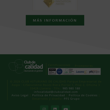
MÁS INFORMACIÓN
Certificaciones
Promotores
© 2026 CLUB ASTURIANO DE CALIDAD Parque Empresarial de
Asipo · C/Secundino Roces Riera Portal 1, Piso 2, Oficina 3
33428 Llanera · Tlfn.:
985 980 188
·
infocalidad@clubcalidad.com
Aviso Legal
|
Política de Privacidad
|
Política de Cookies
|
Desarrollo y diseño:
PFS Grupo