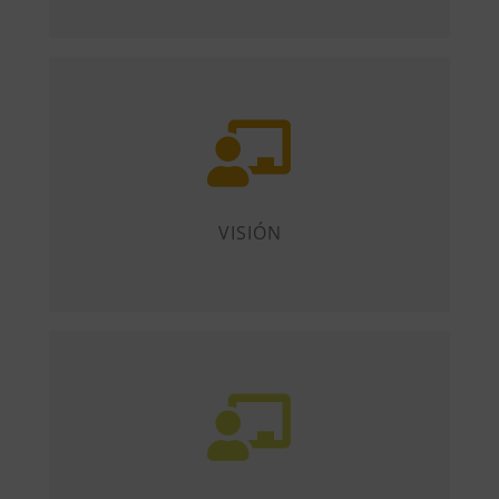
Ser la referencia para personas y
organizaciones en el ámbito de la
gestión, la cooperación empresarial,
el intercambio de conocimiento y el
VISIÓN
fomento de la competitividad.
Creatividad, Cooperación,
Compromiso