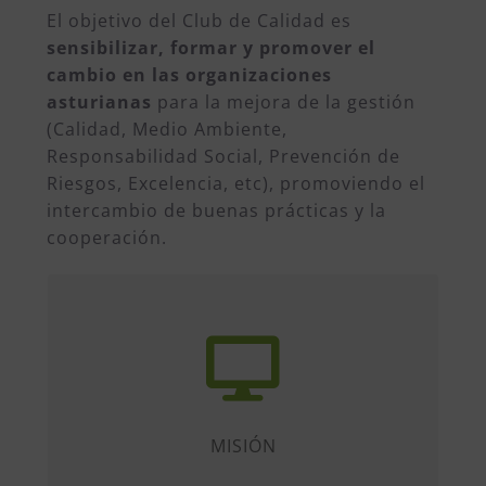
El objetivo del Club de Calidad es
sensibilizar, formar y promover el
cambio en las organizaciones
asturianas
para la mejora de la gestión
(Calidad, Medio Ambiente,
Responsabilidad Social, Prevención de
Riesgos, Excelencia, etc), promoviendo el
intercambio de buenas prácticas y la
cooperación.
Impulsar la competitividad de
organizaciones y personas,
identificando y compartiendo nuevas
ideas, conocimiento, experiencias y
buenas prácticas y fomentando la
MISIÓN
cooperación, la excelencia y la
sostenibilidad.