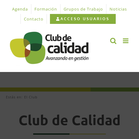
Saltar
Agenda
Formación
Grupos de Trabajo
Noticias
al
contenido
Contacto
ACCESO USUARIOS
Estás en:
El Club
Club de Calidad