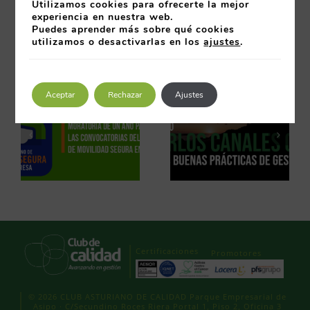
Utilizamos cookies para ofrecerte la mejor
experiencia en nuestra web.
16 febrero 2014
Puedes aprender más sobre qué cookies
utilizamos o desactivarlas en los
ajustes
.
Artículos relacionados
Aceptar
Rechazar
Ajustes
Certificaciones
Promotores
© 2026 CLUB ASTURIANO DE CALIDAD Parque Empresarial de
Asipo · C/Secundino Roces Riera Portal 1, Piso 2, Oficina 3