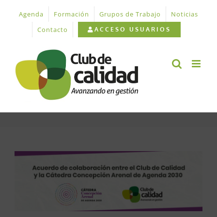
Saltar
Agenda
Formación
Grupos de Trabajo
Noticias
al
contenido
Contacto
ACCESO USUARIOS
Ver
imagen
más
grande