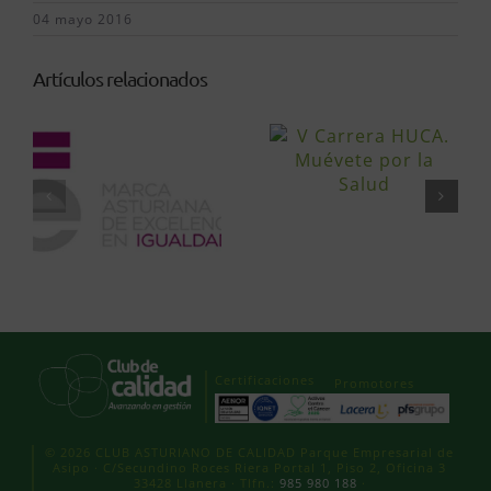
04 mayo 2016
Artículos relacionados
Certificaciones
Promotores
© 2026 CLUB ASTURIANO DE CALIDAD Parque Empresarial de
Asipo · C/Secundino Roces Riera Portal 1, Piso 2, Oficina 3
33428 Llanera · Tlfn.:
985 980 188
·