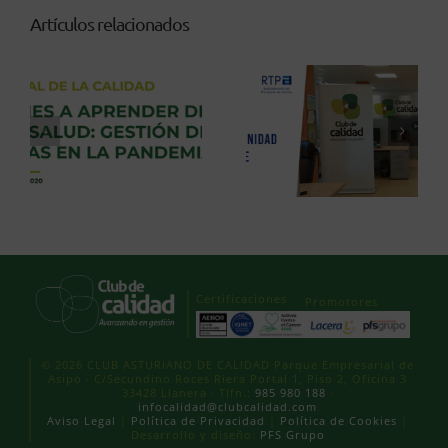
Artículos relacionados
Certificaciones
Promotores
© 2026 CLUB ASTURIANO DE CALIDAD Parque Empresarial de
Asipo · C/Secundino Roces Riera Portal 1, Piso 2, Oficina 3
33428 Llanera · Tlfn.:
985 980 188
·
infocalidad@clubcalidad.com
Aviso Legal
|
Política de Privacidad
|
Política de Cookies
|
Desarrollo y diseño:
PFS Grupo