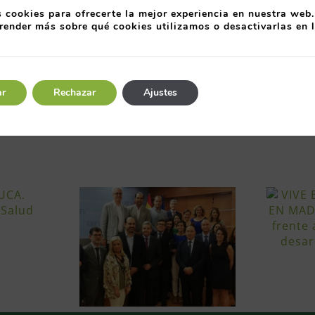
n específico de las cuestiones a tener en cuenta par
 cookies para ofrecerte la mejor experiencia en nuestra web.
 en el sector verde en Asturias
” con el que se realiz
render más sobre qué cookies utilizamos o desactivarlas en 
 nuevos yacimientos del sector que pueden orientar
obre el proyecto, además de acceso a la documenta
ar
Rechazar
Ajustes