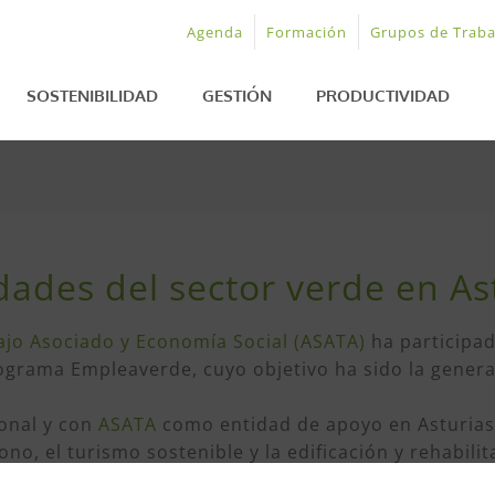
Agenda
Formación
Grupos de Traba
SOSTENIBILIDAD
GESTIÓN
PRODUCTIVIDAD
dades del sector verde en As
jo Asociado y Economía Social (ASATA)
ha participad
ograma Empleaverde, cuyo objetivo ha sido la genera
ional y con
A
SATA
como entidad de apoyo en Asturias, 
o, el turismo sostenible y la edificación y rehabili
ación de empresas verdes
” dirigidas a emprendedore