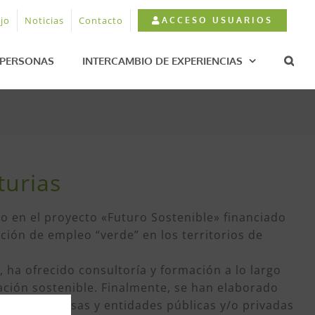
jo
Noticias
Contacto
ACCESO USUARIOS
PERSONAS
INTERCAMBIO DE EXPERIENCIAS
turias
o en el proyecto «Futuro Sostenible» financiado
ción de empleo “verde” en los territorios de
ha ofrecido consultoría y formación a lo largo
tación sostenible. Finalmente, se han elaborado
s/as, empresas y entidades públicas y/o privadas