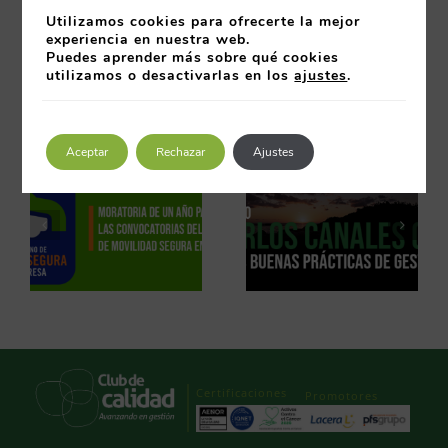
Descargar el informe
aquí
.
Utilizamos cookies para ofrecerte la mejor
experiencia en nuestra web.
Puedes aprender más sobre qué cookies
01 junio 2013
utilizamos o desactivarlas en los
ajustes
.
Artículos relacionados
Aceptar
Rechazar
Ajustes
Certificaciones
Promotores