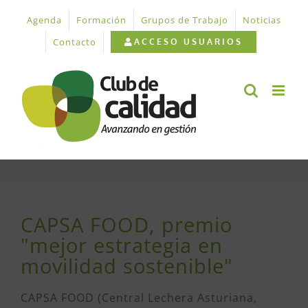
Saltar
Agenda
Formación
Grupos de Trabajo
Noticias
al
contenido
Contacto
ACCESO USUARIOS
CAPSA FOOD, premio
"mejor estrategia en
movilidad sostenible"
CAPSA FOOD (Central Lechera Asturiana,