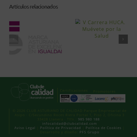
Artículos relacionados
Certificaciones
Promotores
© 2026 CLUB ASTURIANO DE CALIDAD Parque Empresarial de
Asipo · C/Secundino Roces Riera Portal 1, Piso 2, Oficina 3
33428 Llanera · Tlfn.:
985 980 188
·
infocalidad@clubcalidad.com
Aviso Legal
|
Política de Privacidad
|
Política de Cookies
|
Desarrollo y diseño:
PFS Grupo