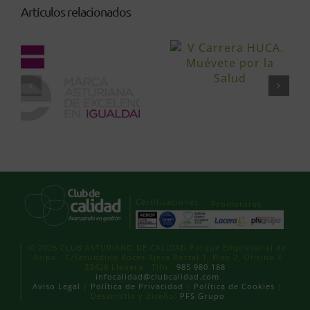
Artículos relacionados
Certificaciones
Promotores
© 2026 CLUB ASTURIANO DE CALIDAD Parque Empresarial de
Asipo · C/Secundino Roces Riera Portal 1, Piso 2, Oficina 3
33428 Llanera · Tlfn.:
985 980 188
·
infocalidad@clubcalidad.com
Aviso Legal
|
Política de Privacidad
|
Política de Cookies
|
Desarrollo y diseño:
PFS Grupo