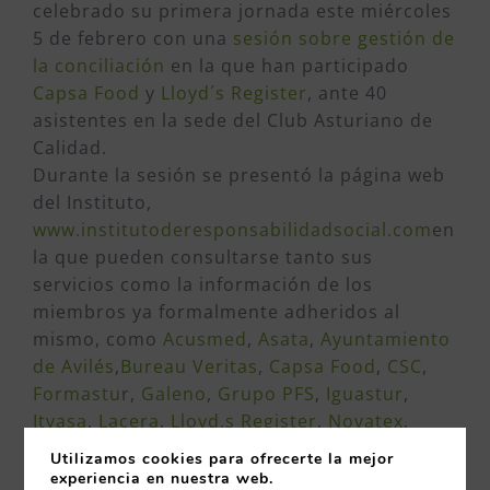
celebrado su primera jornada este miércoles
5 de febrero con una
sesión sobre gestión de
la conciliación
en la que han participado
Capsa Food
y
Lloyd´s Register
, ante 40
asistentes en la sede del Club Asturiano de
Calidad.
Durante la sesión se presentó la página web
del Instituto,
www.institutoderesponsabilidadsocial.com
en
la que pueden consultarse tanto sus
servicios como la información de los
miembros ya formalmente adheridos al
mismo, como
Acusmed
,
Asata
,
Ayuntamiento
de Avilés
,
Bureau Veritas
,
Capsa Food
,
CSC
,
Formastu
r,
Galeno
,
Grupo PFS
,
Iguastur
,
Itvasa
,
Lacera
,
Lloyd.s Register
,
Novatex
,
Transinsa
o la
Universidad de Oviedo
.
Utilizamos cookies para ofrecerte la mejor
El Instituto es una iniciativa del Club
experiencia en nuestra web.