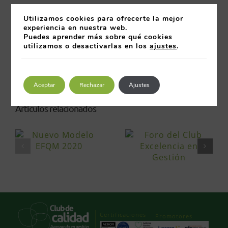
20/06/2013-Ceremonia de Entrega Premio
Utilizamos cookies para ofrecerte la mejor
CEX 2013
experiencia en nuestra web.
Puedes aprender más sobre qué cookies
Intervención de D. Rodrigo Salas. Director de
utilizamos o desactivarlas en los
ajustes
.
Comunicación de Leroy Merlin.
20 junio 2013
Aceptar
Rechazar
Ajustes
Artículos relacionados
Certificaciones
Promotores