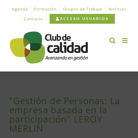
Saltar
Agenda
Formación
Grupos de Trabajo
Noticias
al
contenido
Contacto
ACCESO USUARIOS
"Gestión de Personas: La
empresa basada en la
participación" LEROY
MERLIN