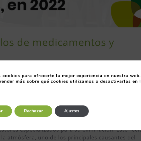
kilos de medicamentos y
en COFAS han reciclado a lo largo de 2022 un total d
 cookies para ofrecerte la mejor experiencia en nuestra web.
vases a través de los puntos SIGRE
. Hace ya más de
render más sobre qué cookies utilizamos o desactivarlas en 
n esta iniciativa entregando bolsas y sistemas de
recogiendo después los residuos para su posterior 
ar
Rechazar
Ajustes
nos restos de medicamentos
no peligrosos, por eje
o como combustible para energía eléctrica
. Otros,
tores especializados para su eliminación. Este recic
la atmósfera, uno de los principales causantes del