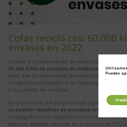
Cofas recicló casi 60.000 
envases en 2022
Gracias a la cooperación de todas las farmacias, 
Utilizamos
59.426 kilos de residuos de medicamentos y en
Puedes ap
años que la cooperativa farmacéutica colabora co
.
recogida homologados a las farmacias, así como 
a las plantas de reciclaje.
Acept
Es importante que los pacientes sepan que
algu
se pueden reutilizar en procesos industriales 
catalogados como peligrosos son tratados por ges
permite, además, ahorrar en la emisión de CO2 a 