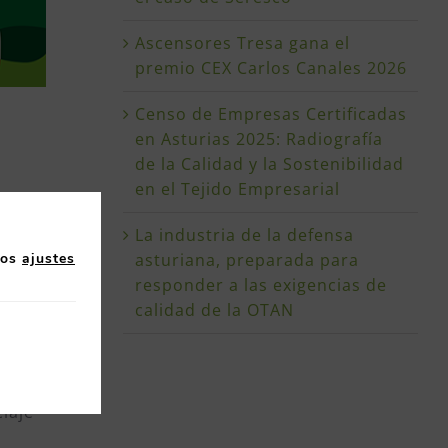
Ascensores Tresa gana el
premio CEX Carlos Canales 2026
Censo de Empresas Certificadas
en Asturias 2025: Radiografía
de la Calidad y la Sostenibilidad
en el Tejido Empresarial
e
La industria de la defensa
 15
los
ajustes
asturiana, preparada para
responder a las exigencias de
envío
calidad de la OTAN
mplo,
laje