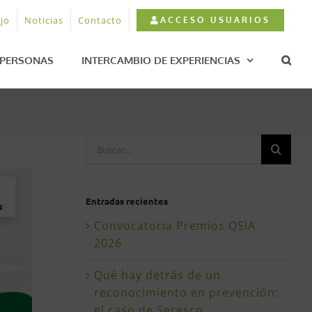
jo
Noticias
Contacto
ACCESO USUARIOS
PERSONAS
INTERCAMBIO DE EXPERIENCIAS
Buscar:
Entradas recientes
Convocatoria Premios QSIA
2026
Qué hay detrás de un
reconocimiento en prevención:
el caso de Seresco