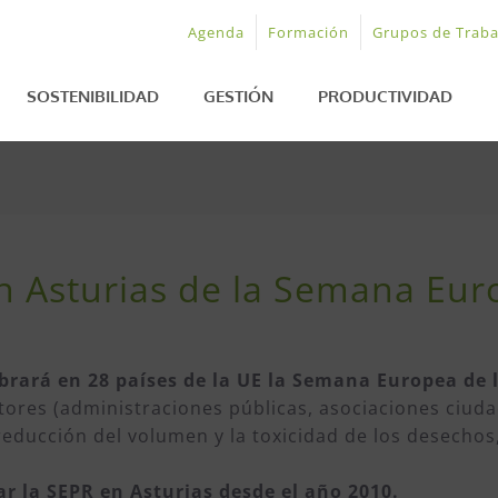
Agenda
Formación
Grupos de Traba
SOSTENIBILIDAD
GESTIÓN
PRODUCTIVIDAD
 Asturias de la Semana Euro
lebrará en 28 países de la UE la Semana Europea de
actores (administraciones públicas, asociaciones ciud
reducción del volumen y la toxicidad de los desechos
r la SEPR en Asturias desde el año 2010.