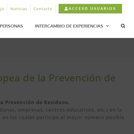
jo
Noticias
Contacto
ACCESO USUARIOS
PERSONAS
INTERCAMBIO DE EXPERIENCIAS
pea de la Prevención de
 la Prevención de Residuos.
adanas, empresas, centros educativos, etc.) en la
, en las cuales participe el mayor número posible