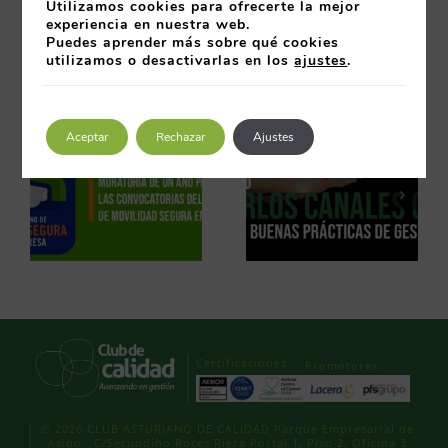
Utilizamos cookies para ofrecerte la mejor
experiencia en nuestra web.
02 febrero 2014
Puedes aprender más sobre qué cookies
utilizamos o desactivarlas en los
ajustes
.
Artículos relacionados
Aceptar
Rechazar
Ajustes
Certificaciones
Promotores
© 2026 CLUB ASTURIANO DE CALIDAD Parque Empresarial de
Asipo · C/Secundino Roces Riera Portal 1, Piso 2, Oficina 3