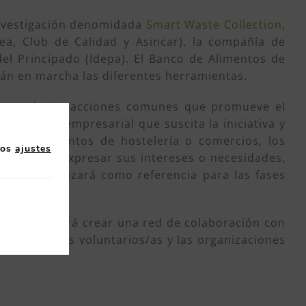
 investigación denomidada
Smart Waste Collection
,
ea, Club de Calidad y Asincar), la compañía de
del Principado (Idepa). El Banco de Alimentos de
rán en marcha las diferentes herramientas.
arte de las acciones comunes que promueve el
social y empresarial que suscita la iniciativa y
stablecimientos de hostelería o comercios, los
los
ajustes
ormulario y expresar sus intereses o necesidades,
nline
se utilizará como referencia para las fases
 cual se podrá crear una red de colaboración con
local, los/as voluntarios/as y las organizaciones