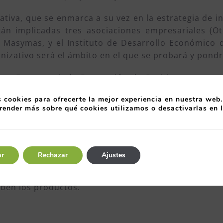
ciativa, que se enmarca a su vez en la estrategia de
án implicadas tres asociaciones empresariales (Ot
n Masymas, y el Instituto de Desarrollo Económico 
anizativo será el ámbito en el que se probará y pond
ana Europea de la Prevención de Residuos, como p
arrollo los promotores pretenden sondear el interés 
 cookies para ofrecerte la mejor experiencia en nuestra web.
referencia (
coomida.com
) donde los gestores de e
render más sobre qué cookies utilizamos o desactivarlas en 
s entidades de atención social pueden rellenar un f
e ven en Coomida. Este primer estudio de opinión
o
ar
Rechazar
Ajustes
 aplicación para dispositivos móviles gracias a la
tarán conectados los donantes, el Banco de Alimentos 
iben los productos.