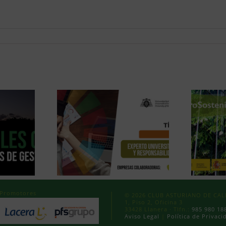
Promotores
© 2026 CLUB ASTURIANO DE CALID
1, Piso 2, Oficina 3
33428 Llanera · Tlfn.:
985 980 18
Aviso Legal
|
Política de Privaci