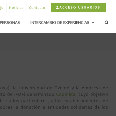
jo
Noticias
Contacto
ACCESO USUARIOS
PERSONAS
INTERCAMBIO DE EXPERIENCIAS
osa), la Universidad de Oviedo y la empresa de
cto de I+D+i denominado
Coomida
, cuyo objetivo
ite a los particulares, a los establecimientos de
idores la donación a entidades solidarias de los