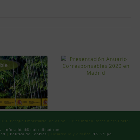
AD Parque Empresarial de Asipo · C/Secundino Roces Riera Portal
8
·
infocalidad@clubcalidad.com
dad
|
Política de Cookies
| Desarrollo y diseño:
PFS Grupo