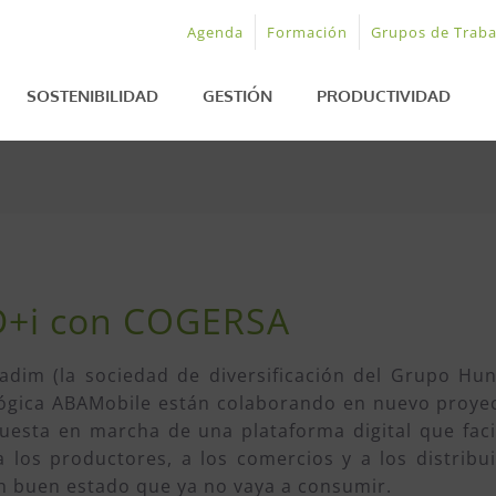
Agenda
Formación
Grupos de Traba
SOSTENIBILIDAD
GESTIÓN
PRODUCTIVIDAD
D+i con COGERSA
dim (la sociedad de diversificación del Grupo Hun
ógica ABAMobile están colaborando en nuevo proye
puesta en marcha de una plataforma digital que facil
 a los productores, a los comercios y a los distribu
n buen estado que ya no vaya a consumir.