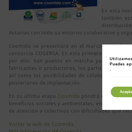
En esta ini
también est
distribució
Asturias con todo su entorno colaborativo y org
Coomida se presentará en el marco de la Sem
consorcio COGERSA. En esta primera etapa de des
Utilizamos
por ello, han puesto en marcha ya la web de 
Puedes ap
fabricantes o productores, los particulares y la
.
así como las posibilidades de colaboración qu
posteriores de implantación.
Acept
En su última etapa
Coomida
pondrá en marcha una
beneficios sociales y ambientales, en la cual es
de atención a colectivos con dificultades que rec
Visitar la web de Coomida
Más información de Coomida