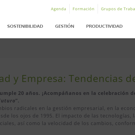
Agenda
Formación
Grupos de Traba
SOSTENIBILIDAD
GESTIÓN
PRODUCTIVIDAD
ad y Empresa: Tendencias de
 cumple 20 años. ¡Acompáñanos en la celebración de
Futuro
”.
ios radicales en la gestión empresarial, en la econ
de los ojos de 1995. El impacto de las tecnologías, 
ociales, así como la velocidad de los cambios, conform