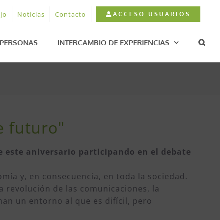
jo
Noticias
Contacto
ACCESO USUARIOS
PERSONAS
INTERCAMBIO DE EXPERIENCIAS
 futuro"
 este aniversario participando en el debate
omía y, en consecuencia, en toda la sociedad.
la revolución de las comunicaciones, la
an un entorno al que es difícil, pero