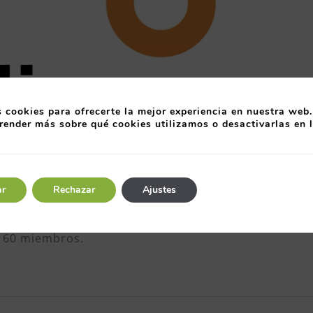
 cookies para ofrecerte la mejor experiencia en nuestra web.
render más sobre qué cookies utilizamos o desactivarlas en 
vicios de formación, tanto en modalidad presencial
ar
Rechazar
Ajustes
lub de Calidad.
va del
Club de Calidad
para la promoción y desarrollo
e 60 miembros.