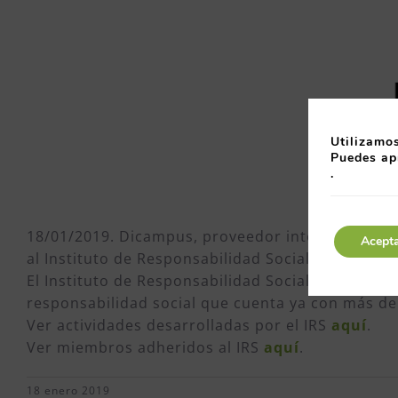
Utilizamos
Puedes ap
.
18/01/2019. Dicampus, proveedor integral de ser
Acept
al Instituto de Responsabilidad Social -IRS- del C
El Instituto de Responsabilidad Social es iniciati
responsabilidad social que cuenta ya con más d
Ver actividades desarrolladas por el IRS
aquí
.
Ver miembros adheridos al IRS
aquí
.
18 enero 2019