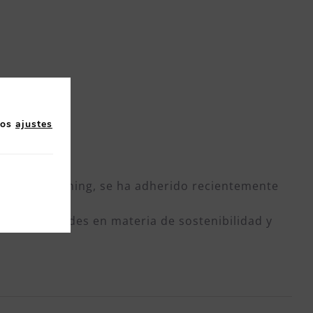
los
ajustes
 como e-Learning, se ha adherido recientemente
 de actividades en materia de sostenibilidad y