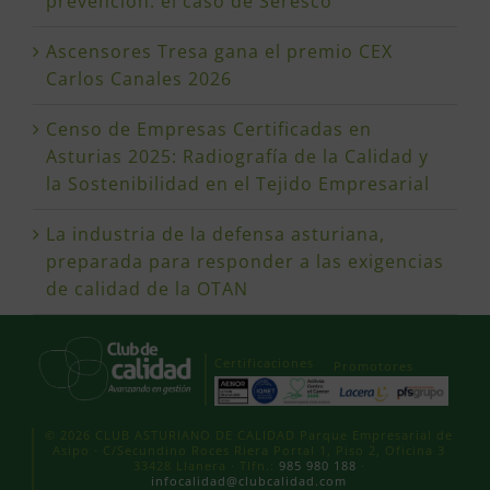
prevención: el caso de Seresco
Ascensores Tresa gana el premio CEX
Carlos Canales 2026
Censo de Empresas Certificadas en
Asturias 2025: Radiografía de la Calidad y
la Sostenibilidad en el Tejido Empresarial
La industria de la defensa asturiana,
preparada para responder a las exigencias
de calidad de la OTAN
Certificaciones
Promotores
© 2026 CLUB ASTURIANO DE CALIDAD Parque Empresarial de
Asipo · C/Secundino Roces Riera Portal 1, Piso 2, Oficina 3
33428 Llanera · Tlfn.:
985 980 188
·
infocalidad@clubcalidad.com