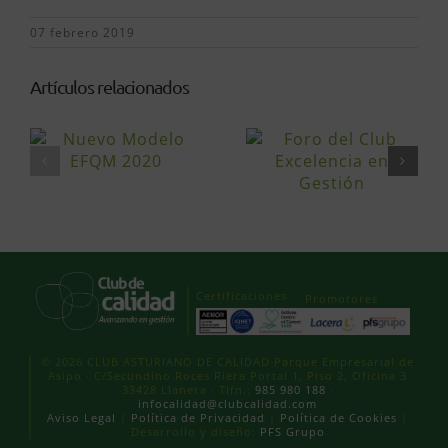
07 febrero 2019
Artículos relacionados
Certificaciones
Promotores
© 2026 CLUB ASTURIANO DE CALIDAD Parque Empresarial de
Asipo · C/Secundino Roces Riera Portal 1, Piso 2, Oficina 3
33428 Llanera · Tlfn.:
985 980 188
·
infocalidad@clubcalidad.com
Aviso Legal
|
Política de Privacidad
|
Política de Cookies
|
Desarrollo y diseño:
PFS Grupo