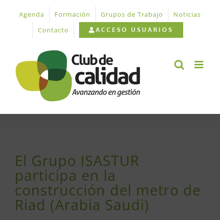
Saltar
Agenda
Formación
Grupos de Trabajo
Noticias
al
contenido
Contacto
ACCESO USUARIOS
El Grupo ISASTUR
participa en la
construcción del metro de
Riad (Arabia Saudi)