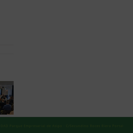
AD Parque Empresarial de Asipo · C/Secundino Roces Riera Portal