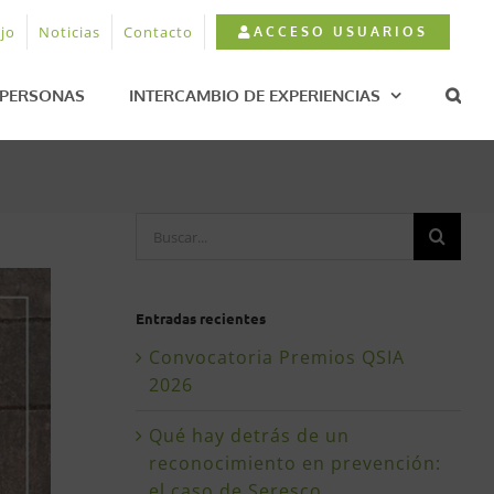
jo
Noticias
Contacto
ACCESO USUARIOS
PERSONAS
INTERCAMBIO DE EXPERIENCIAS
Buscar:
Entradas recientes
Convocatoria Premios QSIA
2026
Qué hay detrás de un
reconocimiento en prevención:
el caso de Seresco