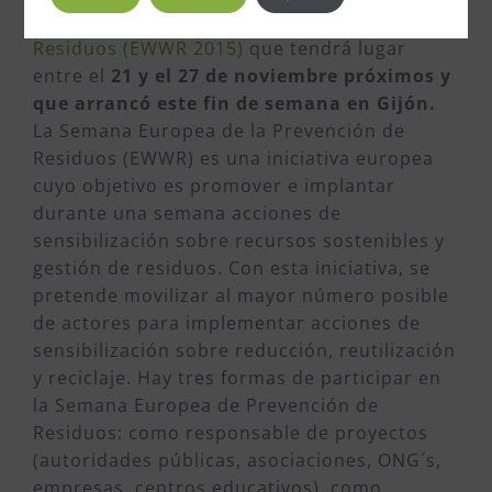
la
Semana Europea de Prevención de
Residuos (EWWR 2015)
que tendrá lugar
entre el
21 y el 27 de noviembre próximos y
que arrancó este fin de semana en Gijón.
La Semana Europea de la Prevención de
Residuos (EWWR) es una iniciativa europea
cuyo objetivo es promover e implantar
durante una semana acciones de
sensibilización sobre recursos sostenibles y
gestión de residuos. Con esta iniciativa, se
pretende movilizar al mayor número posible
de actores para implementar acciones de
sensibilización sobre reducción, reutilización
y reciclaje. Hay tres formas de participar en
la Semana Europea de Prevención de
Residuos: como responsable de proyectos
(autoridades públicas, asociaciones, ONG´s,
empresas, centros educativos), como