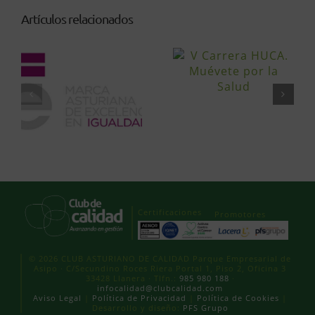
Artículos relacionados
Certificaciones
Promotores
© 2026 CLUB ASTURIANO DE CALIDAD Parque Empresarial de
Asipo · C/Secundino Roces Riera Portal 1, Piso 2, Oficina 3
33428 Llanera · Tlfn.:
985 980 188
·
infocalidad@clubcalidad.com
Aviso Legal
|
Política de Privacidad
|
Política de Cookies
|
Desarrollo y diseño:
PFS Grupo