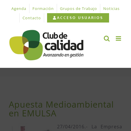
Saltar
Agenda
Formación
Grupos de Trabajo
Noticias
al
contenido
Contacto
ACCESO USUARIOS
Ver
imagen
Apuesta Medioambiental
más
en EMULSA
grande
27/04/2016.- La Empresa