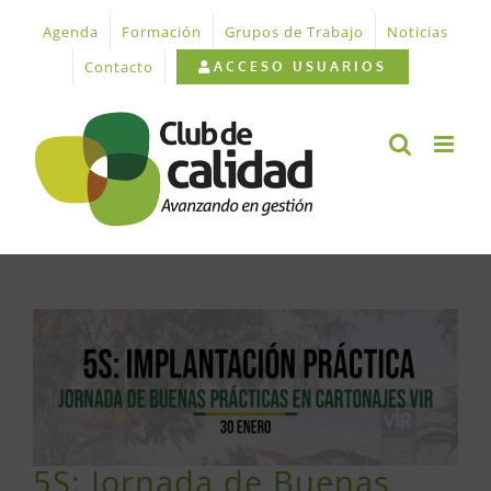
Saltar
Agenda
Formación
Grupos de Trabajo
Noticias
al
contenido
Contacto
ACCESO USUARIOS
Ver
imagen
más
grande
5S: Jornada de Buenas