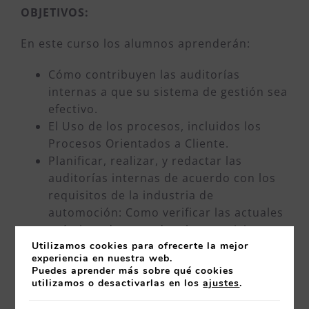
OBJETIVOS:
En este curso los alumnos aprenderán:
Cómo contribuyen las auditorías
internas a que su sistema de gestión sea
efectivo.
El Uso de los procesos, incluidos los
Procesos Orientados a Cliente.
Planificar, realizar, y redactar las
auditorías internas de acuerdo con los
requisitos de la industria de
automoción: Como verificar las actuales
prácticas de acuerdo a los requisitos
Utilizamos cookies para ofrecerte la mejor
definidos, incluyendo los requisitos
experiencia en nuestra web.
específicos de cliente.
Puedes aprender más sobre qué cookies
Usar las herramientas asociadas que
utilizamos o desactivarlas en los
ajustes
.
apoyen los requisitos de la norma