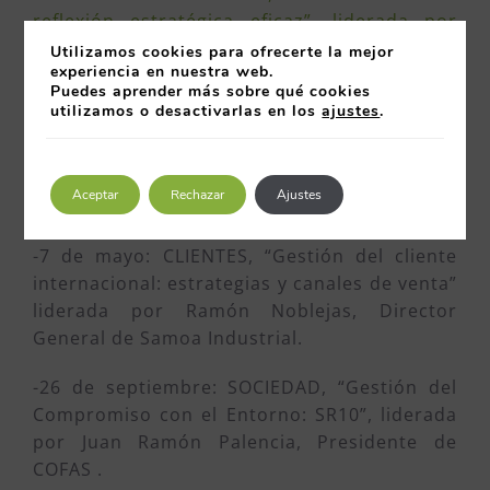
reflexión estratégica eficaz”, liderada por
Pablo Priesca, Director General de Fundación
Utilizamos cookies para ofrecerte la mejor
experiencia en nuestra web.
CTIC.
Puedes aprender más sobre qué cookies
utilizamos o desactivarlas en los
ajustes
.
-11 de abril: PERSONAS, “Comunicación
interna como clave para la Gestión de
Personas”, liderada por Enrique González,
Aceptar
Rechazar
Ajustes
Gerente del Área Sanitaria III.
-7 de mayo: CLIENTES, “Gestión del cliente
internacional: estrategias y canales de venta”
liderada por Ramón Noblejas, Director
General de Samoa Industrial.
-26 de septiembre: SOCIEDAD, “Gestión del
Compromiso con el Entorno: SR10”, liderada
por Juan Ramón Palencia, Presidente de
COFAS .