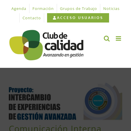
Saltar
Agenda
Formación
Grupos de Trabajo
Noticias
al
contenido
Contacto
ACCESO USUARIOS
Ver
imagen
más
grande
Comunicación Interna