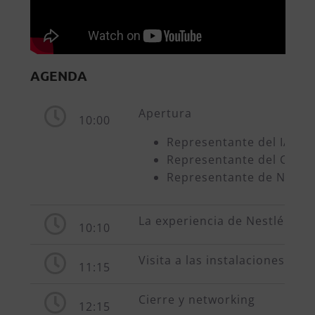
AGENDA
Apertura
10:00
Representante del IAPRL
Representante del Club 
Representante de Nestlé
La experiencia de Nestlé
10:10
Visita a las instalaciones
11:15
Cierre y networking
12:15