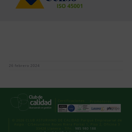
26 febrero 2024
Certificaciones
Promotores
© 2026 CLUB ASTURIANO DE CALIDAD Parque Empresarial de
Asipo · C/Secundino Roces Riera Portal 1, Piso 2, Oficina 3
33428 Llanera · Tlfn.:
985 980 188
·