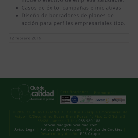
Casos de éxito, campañas e iniciativas.
Diseño de borradores de planes de
acción para perfiles empresariales tipo.
12 febrero 2019
Certificaciones
Promotores
© 2026 CLUB ASTURIANO DE CALIDAD Parque Empresarial de
Asipo · C/Secundino Roces Riera Portal 1, Piso 2, Oficina 3
33428 Llanera · Tlfn.:
985 980 188
·
infocalidad@clubcalidad.com
Aviso Legal
|
Política de Privacidad
|
Política de Cookies
|
Desarrollo y diseño:
PFS Grupo