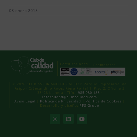
08 enero 2018
Certificaciones
Promotores
© 2026 CLUB ASTURIANO DE CALIDAD Parque Empresarial de
Asipo · C/Secundino Roces Riera Portal 1, Piso 2, Oficina 3
33428 Llanera · Tlfn.:
985 980 188
·
infocalidad@clubcalidad.com
Aviso Legal
|
Política de Privacidad
|
Política de Cookies
|
Desarrollo y diseño:
PFS Grupo
Instagram
LinkedIn
YouTube