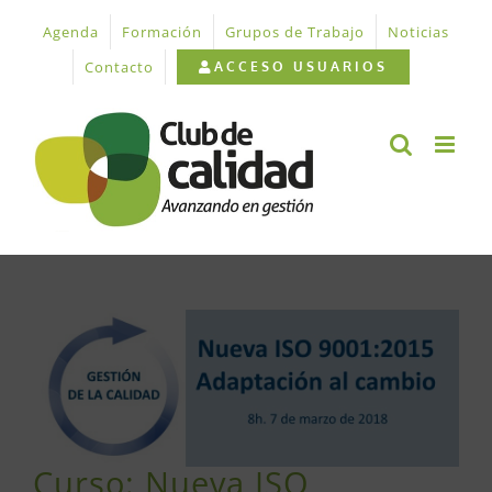
Saltar
Agenda
Formación
Grupos de Trabajo
Noticias
al
contenido
Contacto
ACCESO USUARIOS
Ver
imagen
más
grande
Curso: Nueva ISO