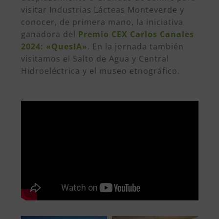
visitar Industrias Lácteas Monteverde y
conocer, de primera mano, la iniciativa
ganadora del
Premio CEX Carlos Canales
2024: «QuesIA»
.
En la jornada también
visitamos el Salto de Agua y Central
Hidroeléctrica y el museo etnográfico.