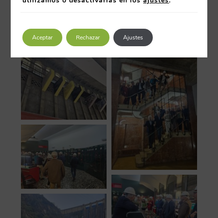
utilizamos o desactivarlas en los
ajustes
.
Aceptar
Rechazar
Ajustes