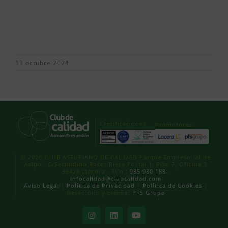
11 octubre 2024
Certificaciones
Promotores
© 2026 CLUB ASTURIANO DE CALIDAD Parque Empresarial de
Asipo · C/Secundino Roces Riera Portal 1, Piso 2, Oficina 3
33428 Llanera · Tlfn.:
985 980 188
·
infocalidad@clubcalidad.com
Aviso Legal
|
Política de Privacidad
|
Política de Cookies
|
Desarrollo y diseño:
PFS Grupo
Instagram
LinkedIn
YouTube