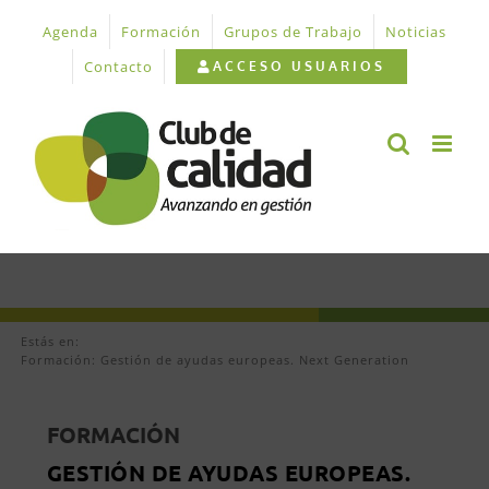
Saltar
Agenda
Formación
Grupos de Trabajo
Noticias
al
contenido
Contacto
ACCESO USUARIOS
Estás en:
Formación: Gestión de ayudas europeas. Next Generation
FORMACIÓN
GESTIÓN DE AYUDAS EUROPEAS.