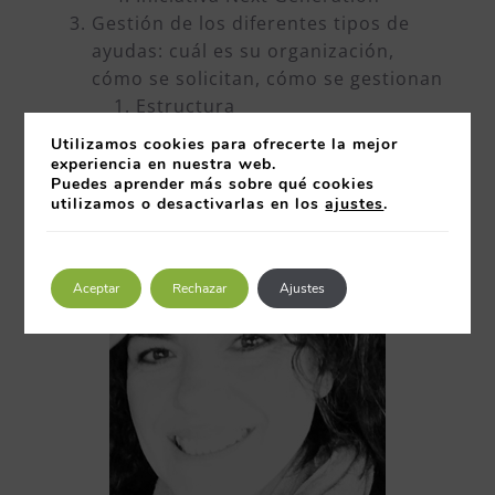
Gestión de los diferentes tipos de
ayudas: cuál es su organización,
cómo se solicitan, cómo se gestionan
Estructura
Marco financiero plurianual 21-
Utilizamos cookies para ofrecerte la mejor
27 (MFP)
experiencia en nuestra web.
Puedes aprender más sobre qué cookies
Next Generation
utilizamos o desactivarlas en los
ajustes
.
Aceptar
Rechazar
Ajustes