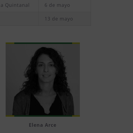
ia Quintanal
6 de mayo
13 de mayo
Elena Arce