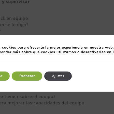
r y supervisar
ack en equipo
mo se lo digo?
r
 menos bien
quipo
 cookies para ofrecerte la mejor experiencia en nuestra web.
 y político de la organización
render más sobre qué cookies utilizamos o desactivarlas en 
las aplicamos?
legales, técnicas y políticas de la organización
o y mi equipo también
ar
Rechazar
Ajustes
to tienen sobre el equipo?
para mejorar las capacidades del equipo