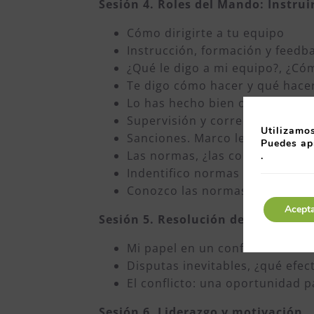
Sesión 4. Roles del Mando: Instrui
Cómo dirigirte a tu equipo
Instrucción, formación y feedb
¿Qué le digo a mi equipo?, ¿Có
Te digo cómo hacer y qué hace
Lo has hecho bien o las hecho
Supervisión y corrección del e
Utilizamos
Sanciones. Marco legal, técnico
Puedes ap
Las normas, ¿las conocemos?, ¿
.
Indentifico normas y sanciones: 
Conozco las normas, las cumpl
Acept
Sesión 5. Resolución de Conflictos
Mi papel en un conflicto
Disputas inevitables, ¿qué efec
El conflicto: una oportunidad 
Sesión 6. Liderazgo y motivación