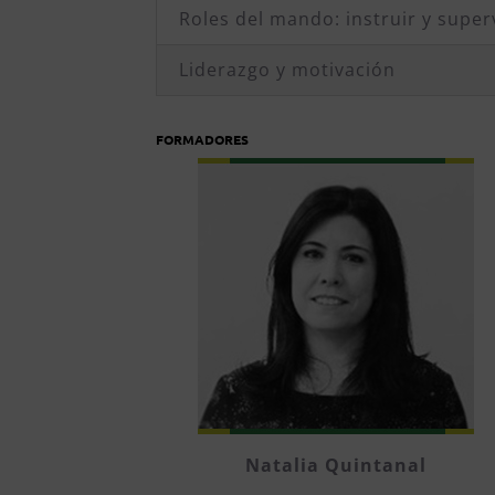
Roles del mando: instruir y super
Liderazgo y motivación
FORMADORES
Natalia Quintanal