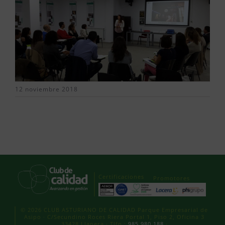
12 noviembre 2018
Certificaciones
Promotores
© 2026 CLUB ASTURIANO DE CALIDAD Parque Empresarial de
Asipo · C/Secundino Roces Riera Portal 1, Piso 2, Oficina 3
33428 Llanera · Tlfn.:
985 980 188
·