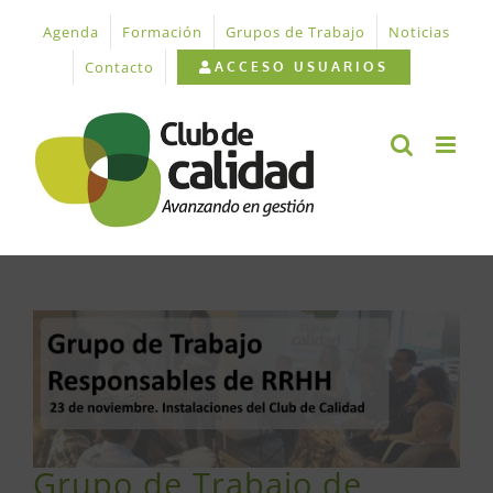
Saltar
Agenda
Formación
Grupos de Trabajo
Noticias
al
contenido
Contacto
ACCESO USUARIOS
Ver
imagen
más
grande
Grupo de Trabajo de