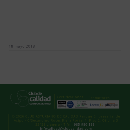
18 mayo 2018
Certificaciones
Promotores
© 2026 CLUB ASTURIANO DE CALIDAD Parque Empresarial de
Asipo · C/Secundino Roces Riera Portal 1, Piso 2, Oficina 3
33428 Llanera · Tlfn.:
985 980 188
·
infocalidad@clubcalidad.com