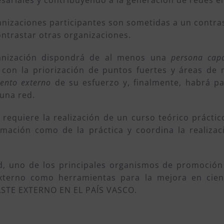
ariales y contribuyendo a la generación de redes en 
ganizaciones participantes son sometidas a un contr
ntrastar otras organizaciones.
rganización dispondrá de al menos una
persona cap
con la priorización de puntos fuertes y áreas de
ento externo
de su esfuerzo y, finalmente, habrá pa
 una red.
 requiere la realización de un curso teórico práctic
rmación como de la práctica y coordina la realiza
ad, uno de los principales organismos de promoción 
xterno como herramientas para la mejora en cie
TE EXTERNO EN EL PAÍS VASCO.