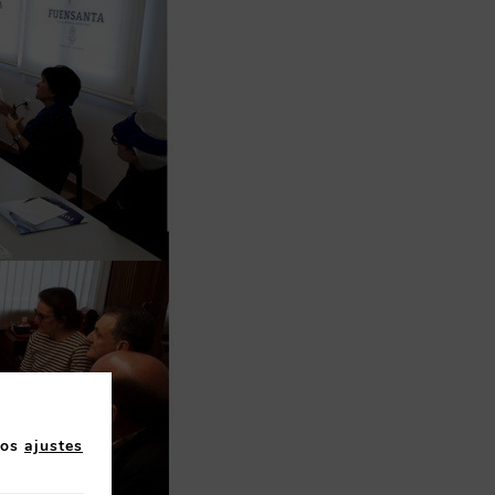
los
ajustes