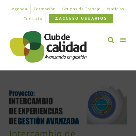
Saltar
Agenda
Formación
Grupos de Trabajo
Noticias
al
contenido
Contacto
ACCESO USUARIOS
Ver
imagen
más
grande
Intercambio de